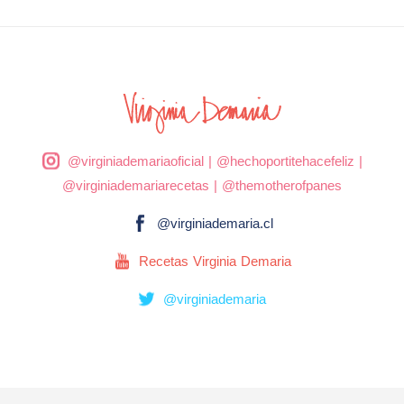
@virginiademariaoficial
|
@hechoportitehacefeliz
|
@virginiademariarecetas
|
@themotherofpanes
@virginiademaria.cl
Recetas Virginia Demaria
@virginiademaria