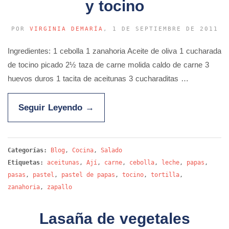
y tocino
POR
VIRGINIA DEMARÍA
, 1 DE SEPTIEMBRE DE 2011
Ingredientes: 1 cebolla 1 zanahoria Aceite de oliva 1 cucharada
de tocino picado 2½ taza de carne molida caldo de carne 3
huevos duros 1 tacita de aceitunas 3 cucharaditas …
Seguir Leyendo
→
Categorías:
Blog
,
Cocina
,
Salado
Etiquetas:
aceitunas
,
Ají
,
carne
,
cebolla
,
leche
,
papas
,
pasas
,
pastel
,
pastel de papas
,
tocino
,
tortilla
,
zanahoria
,
zapallo
Lasaña de vegetales