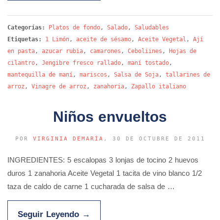
Categorías:
Platos de fondo
,
Salado
,
Saludables
Etiquetas:
1 Limón
,
aceite de sésamo
,
Aceite Vegetal
,
Ají
en pasta
,
azucar rubia
,
camarones
,
Ceboliines
,
Hojas de
cilantro
,
Jengibre fresco rallado
,
maní tostado
,
mantequilla de maní
,
mariscos
,
Salsa de Soja
,
tallarines de
arroz
,
Vinagre de arroz
,
zanahoria
,
Zapallo italiano
Niños envueltos
POR
VIRGINIA DEMARÍA
, 30 DE OCTUBRE DE 2011
INGREDIENTES: 5 escalopas 3 lonjas de tocino 2 huevos
duros 1 zanahoria Aceite Vegetal 1 tacita de vino blanco 1/2
taza de caldo de carne 1 cucharada de salsa de …
Seguir Leyendo
→