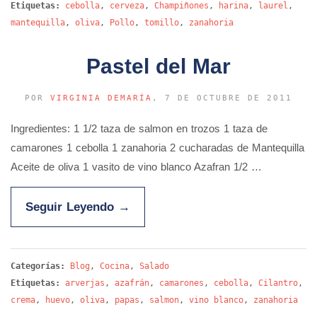
Etiquetas:
cebolla
,
cerveza
,
Champiñones
,
harina
,
laurel
,
mantequilla
,
oliva
,
Pollo
,
tomillo
,
zanahoria
Pastel del Mar
POR
VIRGINIA DEMARÍA
, 7 DE OCTUBRE DE 2011
Ingredientes: 1 1/2 taza de salmon en trozos 1 taza de
camarones 1 cebolla 1 zanahoria 2 cucharadas de Mantequilla
Aceite de oliva 1 vasito de vino blanco Azafran 1/2 …
Seguir Leyendo
→
Categorías:
Blog
,
Cocina
,
Salado
Etiquetas:
arverjas
,
azafrán
,
camarones
,
cebolla
,
Cilantro
,
crema
,
huevo
,
oliva
,
papas
,
salmon
,
vino blanco
,
zanahoria