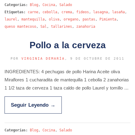
Categorías:
Blog
,
Cocina
,
Salado
Etiquetas:
carne
,
cebolla
,
crema
,
fideos
,
lasagna
,
lasaña
,
laurel
,
mantequilla
,
oliva
,
oregano
,
pastas
,
Pimienta
,
queso mantecoso
,
Sal
,
tallarines
,
zanahoria
Pollo a la cerveza
POR
VIRGINIA DEMARÍA
, 9 DE OCTUBRE DE 2011
INGREDIENTES: 4 pechugas de pollo Harina Aceite oliva
Miraflores 1 cucharadita de mantequilla 1 cebolla 2 zanahorias
1 1/2 taza de cerveza 1 taza caldo de pollo Laurel y tomillo …
Seguir Leyendo
→
Categorías:
Blog
,
Cocina
,
Salado