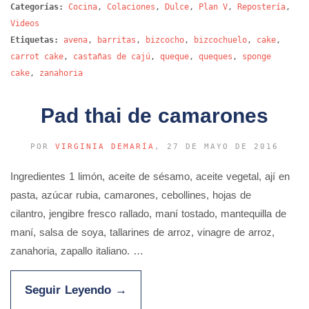
Categorías:
Cocina
,
Colaciones
,
Dulce
,
Plan V
,
Repostería
,
Videos
Etiquetas:
avena
,
barritas
,
bizcocho
,
bizcochuelo
,
cake
,
carrot cake
,
castañas de cajú
,
queque
,
queques
,
sponge
cake
,
zanahoria
Pad thai de camarones
POR
VIRGINIA DEMARÍA
, 27 DE MAYO DE 2016
Ingredientes 1 limón, aceite de sésamo, aceite vegetal, ají en
pasta, azúcar rubia, camarones, cebollines, hojas de
cilantro, jengibre fresco rallado, maní tostado, mantequilla de
maní, salsa de soya, tallarines de arroz, vinagre de arroz,
zanahoria, zapallo italiano. …
Seguir Leyendo
→