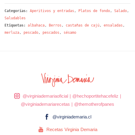
Categorías:
Aperitivos y entradas
,
Platos de fondo
,
Salado
,
Saludables
Etiquetas:
albahaca
,
Berros
,
castañas de cajú
,
ensaladas
,
merluza
,
pescado
,
pescados
,
sésamo
@virginiademariaoficial
|
@hechoportitehacefeliz
|
@virginiademariarecetas
|
@themotherofpanes
@virginiademaria.cl
Recetas Virginia Demaria