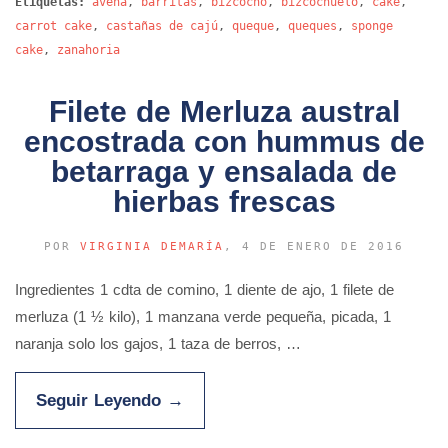
Etiquetas:
avena
,
barritas
,
bizcocho
,
bizcochuelo
,
cake
,
carrot cake
,
castañas de cajú
,
queque
,
queques
,
sponge
cake
,
zanahoria
Filete de Merluza austral
encostrada con hummus de
betarraga y ensalada de
hierbas frescas
POR
VIRGINIA DEMARÍA
, 4 DE ENERO DE 2016
Ingredientes 1 cdta de comino, 1 diente de ajo, 1 filete de
merluza (1 ½ kilo), 1 manzana verde pequeña, picada, 1
naranja solo los gajos, 1 taza de berros, …
Seguir Leyendo
→