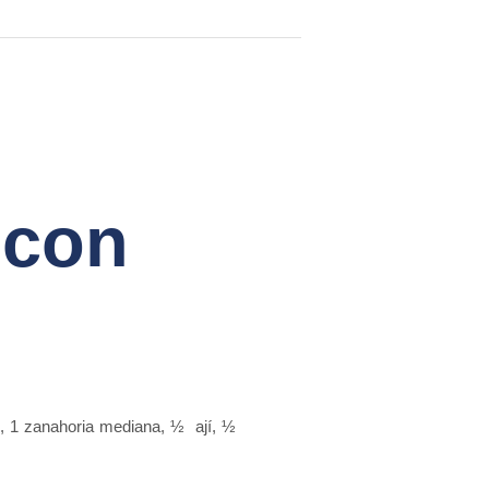
 con
al, 1 zanahoria mediana, ½ ají, ½