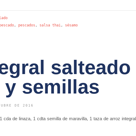
lado
pescado
,
pescados
,
salsa thai
,
sésamo
tegral salteado
 y semillas
TUBRE DE 2016
 cda de linaza, 1 cdta semilla de maravilla, 1 taza de arroz integr