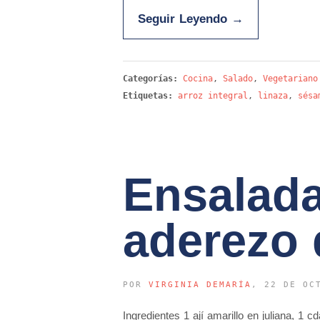
Seguir Leyendo
→
Categorías:
Cocina
,
Salado
,
Vegetariano
Etiquetas:
arroz integral
,
linaza
,
sésa
Ensalada
aderezo 
POR
VIRGINIA DEMARÍA
, 22 DE OC
Ingredientes 1 ají amarillo en juliana, 1