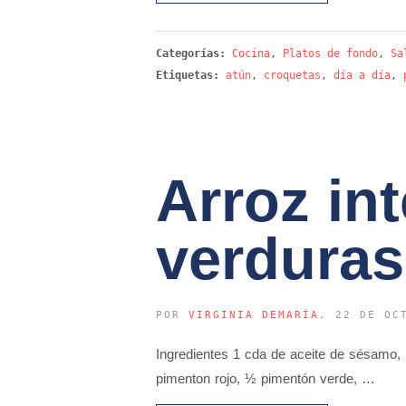
Categorías:
Cocina
,
Platos de fondo
,
Sa
Etiquetas:
atún
,
croquetas
,
día a día
,
Arroz in
verduras
POR
VIRGINIA DEMARÍA
, 22 DE OC
Ingredientes 1 cda de aceite de sésamo, 1
pimenton rojo, ½ pimentón verde, …