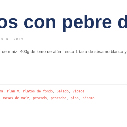
os con pebre d
IO DE 2019
as de maíz 400g de lomo de atún fresco 1 taza de sésamo blanco y 
na
,
Plan V
,
Platos de fondo
,
Salado
,
Videos
,
masas de maíz
,
pescado
,
pescados
,
piña
,
sésamo