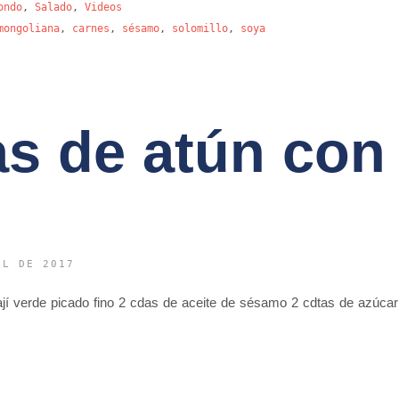
ondo
,
Salado
,
Videos
mongoliana
,
carnes
,
sésamo
,
solomillo
,
soya
s de atún con
IL DE 2017
 ají verde picado fino 2 cdas de aceite de sésamo 2 cdtas de azúcar 