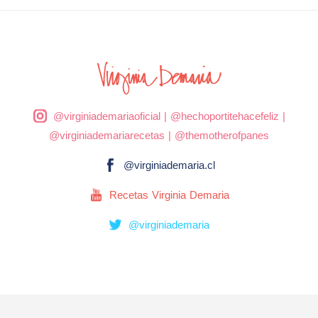
@virginiademariaoficial
|
@hechoportitehacefeliz
|
@virginiademariarecetas
|
@themotherofpanes
@virginiademaria.cl
Recetas Virginia Demaria
@virginiademaria