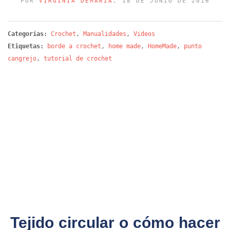
POR
VIRGINIA DEMARÍA
, 18 DE JUNIO DE 2016
Categorías:
Crochet
,
Manualidades
,
Videos
Etiquetas:
borde a crochet
,
home made
,
HomeMade
,
punto
cangrejo
,
tutorial de crochet
Tejido circular o cómo hacer