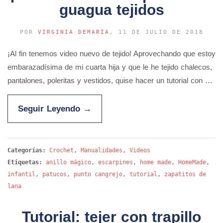
guagua tejidos
POR
VIRGINIA DEMARÍA
, 11 DE JULIO DE 2018
¡Al fin tenemos video nuevo de tejido! Aprovechando que estoy
embarazadísima de mi cuarta hija y que le he tejido chalecos,
pantalones, poleritas y vestidos, quise hacer un tutorial con …
Seguir Leyendo
→
Categorías:
Crochet
,
Manualidades
,
Videos
Etiquetas:
anillo mágico
,
escarpines
,
home made
,
HomeMade
,
infantil
,
patucos
,
punto cangrejo
,
tutorial
,
zapatitos de
lana
Tutorial: tejer con trapillo