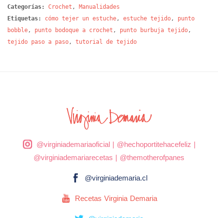
Categorías:
Crochet
,
Manualidades
Etiquetas:
cómo tejer un estuche
,
estuche tejido
,
punto
bobble
,
punto bodoque a crochet
,
punto burbuja tejido
,
tejido paso a paso
,
tutorial de tejido
@virginiademariaoficial
|
@hechoportitehacefeliz
|
@virginiademariarecetas
|
@themotherofpanes
@virginiademaria.cl
Recetas Virginia Demaria