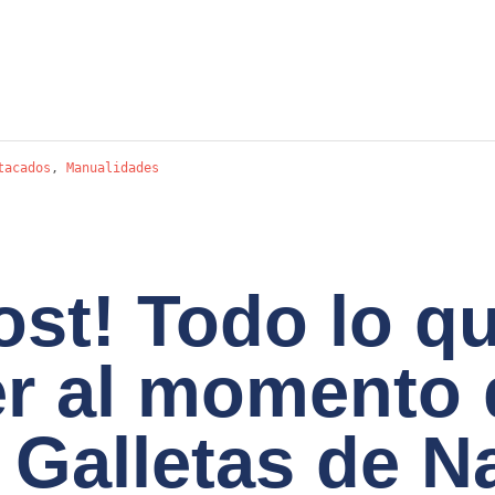
…
tacados
,
Manualidades
st! Todo lo qu
r al momento 
r Galletas de N