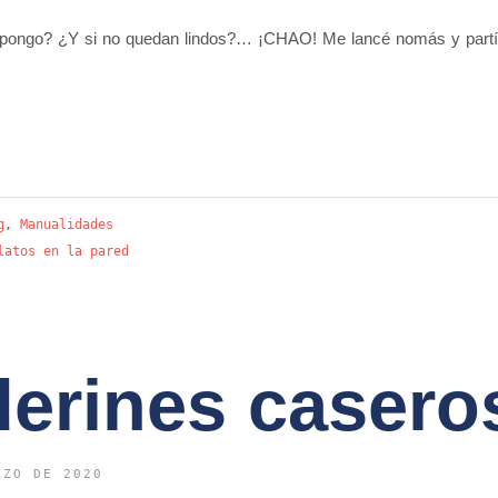
pongo? ¿Y si no quedan lindos?… ¡CHAO! Me lancé nomás y partí a
g
,
Manualidades
latos en la pared
erines casero
RZO DE 2020