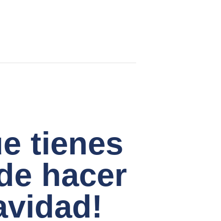
e tienes
de hacer
avidad!