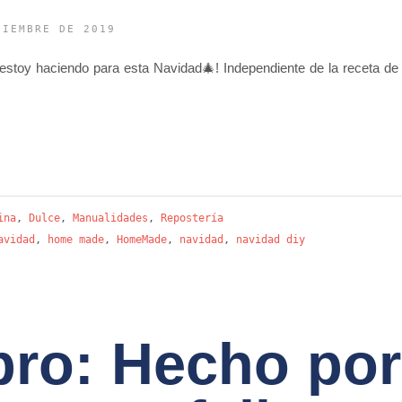
CIEMBRE DE 2019
 estoy haciendo para esta Navidad🎄! Independiente de la receta de
ina
,
Dulce
,
Manualidades
,
Repostería
avidad
,
home made
,
HomeMade
,
navidad
,
navidad diy
bro: Hecho por 