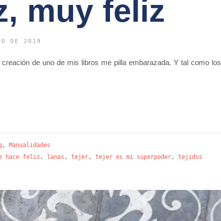
z, muy feliz
YO DE 2019
 creación de uno de mis libros me pilla embarazada. Y tal como los
g
,
Manualidades
e hace feliz
,
lanas
,
tejer
,
tejer es mi superpoder
,
tejidos