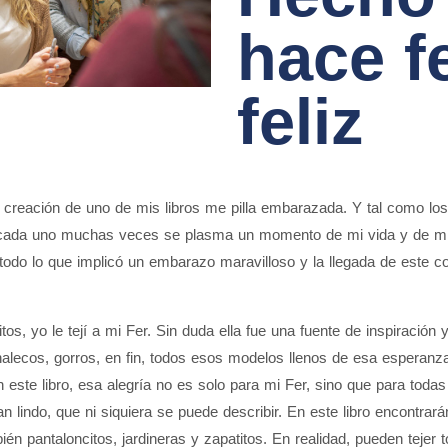
hace f
feliz
 creación de uno de mis libros me pilla embarazada. Y tal como los
 cada uno muchas veces se plasma un momento de mi vida y de mis
odo lo que implicó un embarazo maravilloso y la llegada de este co
tos, yo le tejí a mi Fer. Sin duda ella fue una fuente de inspiración
chalecos, gorros, en fin, todos esos modelos llenos de esa esperan
 este libro, esa alegría no es solo para mi Fer, sino que para todas
n lindo, que ni siquiera se puede describir. En este libro encontra
én pantaloncitos, jardineras y zapatitos. En realidad, pueden tejer