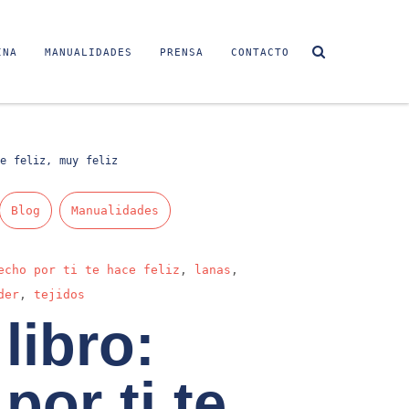
INA
MANUALIDADES
PRENSA
CONTACTO
e feliz, muy feliz
Blog
Manualidades
echo por ti te hace feliz
,
lanas
,
der
,
tejidos
libro:
por ti te