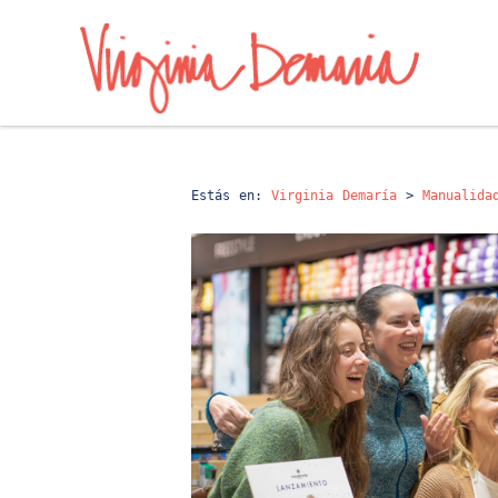
Estás en:
Virginia Demaría
>
Manualida