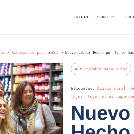
INICIO
SOBRE MI
COC
des
>
Actividades para niños
>
Nuevo libro: Hecho por ti te hac
Actividades para niños
Etiquetas:
Diario mural
,
h
tejer
,
tejer es mi superpo
Nuevo 
Hecho 