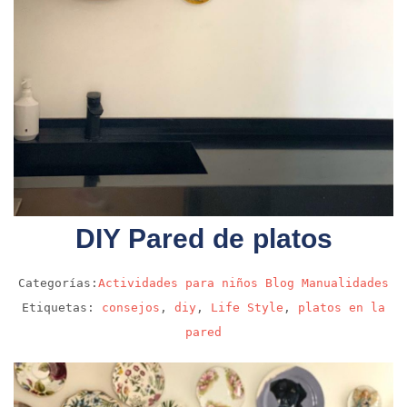
DIY Pared de platos
Categorías:
Actividades para niños
Blog
Manualidades
Etiquetas:
consejos
,
diy
,
Life Style
,
platos en la
pared