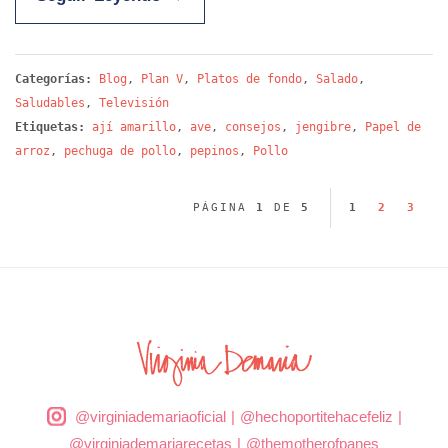
Categorías:
Blog
,
Plan V
,
Platos de fondo
,
Salado
,
Saludables
,
Televisión
Etiquetas:
ají amarillo
,
ave
,
consejos
,
jengibre
,
Papel de
arroz
,
pechuga de pollo
,
pepinos
,
Pollo
PÁGINA
1
DE
5
1
2
3
@virginiademariaoficial
|
@hechoportitehacefeliz
|
@virginiademariarecetas
|
@themotherofpanes