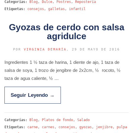
Categorías:
Blog
,
Dulce
,
Postres
,
Repostería
Etiquetas:
consejos
,
galletas
,
infantil
Gyozas de cerdo con salsa
agridulce
POR
VIRGINIA DEMARÍA
, 29 DE MAYO DE 2016
Ingredientes 1 ½ taza de harina, 1 diente de ajo, 1 taza de
salsa de soya, 1 trozo de jengibre de 2x2cm, ½ rocoto, ½
taza de agua caliente, ½ …
Seguir Leyendo
→
Categorías:
Blog
,
Platos de fondo
,
Salado
Etiquetas:
carne
,
carnes
,
consejos
,
gyozas
,
jenjibre
,
pulpa