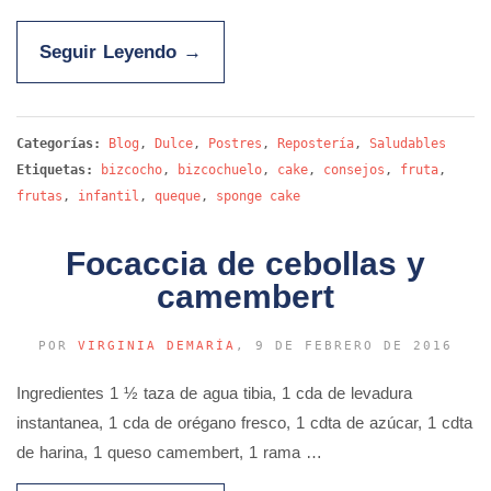
Seguir Leyendo
→
Categorías:
Blog
,
Dulce
,
Postres
,
Repostería
,
Saludables
Etiquetas:
bizcocho
,
bizcochuelo
,
cake
,
consejos
,
fruta
,
frutas
,
infantil
,
queque
,
sponge cake
Focaccia de cebollas y
camembert
POR
VIRGINIA DEMARÍA
, 9 DE FEBRERO DE 2016
Ingredientes 1 ½ taza de agua tibia, 1 cda de levadura
instantanea, 1 cda de orégano fresco, 1 cdta de azúcar, 1 cdta
de harina, 1 queso camembert, 1 rama …