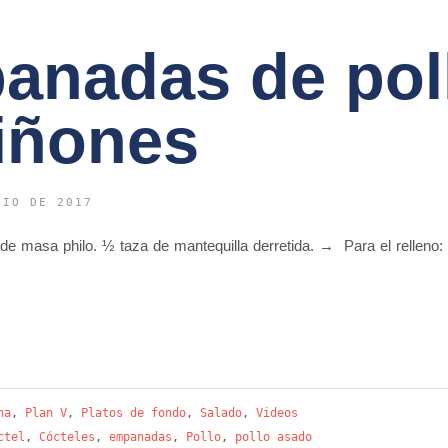
anadas de pol
iñones
LIO DE 2017
de masa philo. ½ taza de mantequilla derretida. → Para el relleno
na
,
Plan V
,
Platos de fondo
,
Salado
,
Videos
ctel
,
Cócteles
,
empanadas
,
Pollo
,
pollo asado