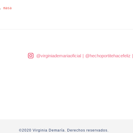
,
masa
@virginiademariaoficial
|
@hechoportitehacefeliz
©2020 Virginia Demaría. Derechos reservados.