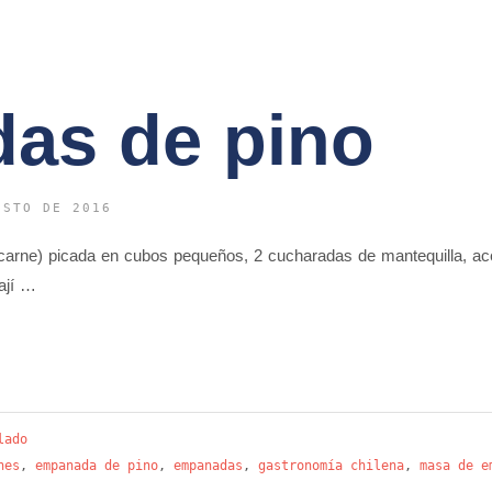
as de pino
OSTO DE 2016
r carne) picada en cubos pequeños, 2 cucharadas de mantequilla, ace
ají …
lado
nes
,
empanada de pino
,
empanadas
,
gastronomía chilena
,
masa de e