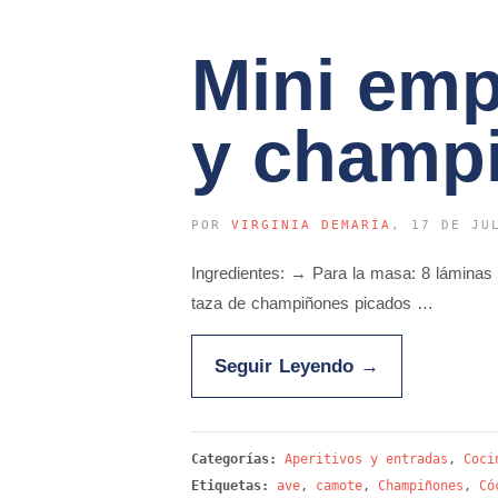
Mini emp
y champ
POR
VIRGINIA DEMARÍA
, 17 DE JU
Ingredientes: → Para la masa: 8 láminas 
taza de champiñones picados …
Seguir Leyendo
→
Categorías:
Aperitivos y entradas
,
Coci
Etiquetas:
ave
,
camote
,
Champiñones
,
Có