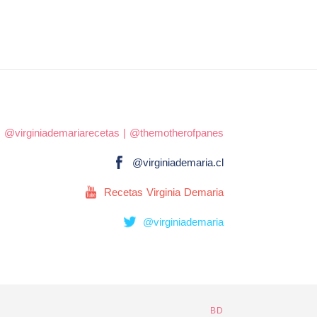
|
@virginiademariarecetas
|
@themotherofpanes
@virginiademaria.cl
Recetas Virginia Demaria
@virginiademaria
BD