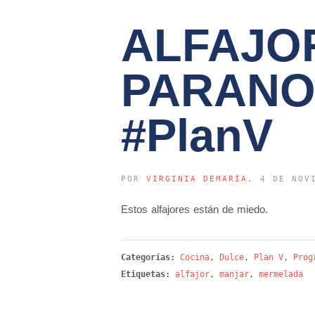
ALFAJO
PARANO
#PlanV
POR
VIRGINIA DEMARÍA
, 4 DE NOV
Estos alfajores están de miedo.
Categorías:
Cocina
,
Dulce
,
Plan V
,
Prog
Etiquetas:
alfajor
,
manjar
,
mermelada