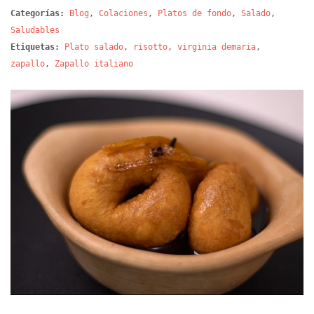
Categorías:
Blog
,
Colaciones
,
Platos de fondo
,
Salado
,
Saludables
Etiquetas:
Plato salado
,
risotto
,
virginia demaria
,
zapallo
,
Zapallo italiano