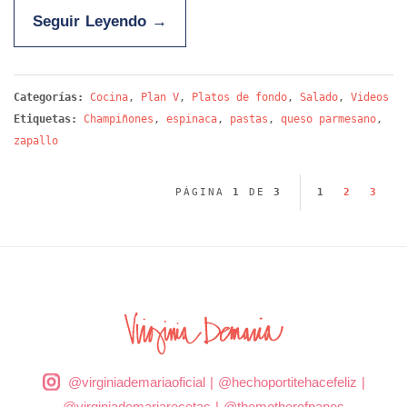
Seguir Leyendo
→
Categorías:
Cocina
,
Plan V
,
Platos de fondo
,
Salado
,
Videos
Etiquetas:
Champiñones
,
espinaca
,
pastas
,
queso parmesano
,
zapallo
PÁGINA
1
DE
3
1
2
3
@virginiademariaoficial
|
@hechoportitehacefeliz
|
@virginiademariarecetas
|
@themotherofpanes