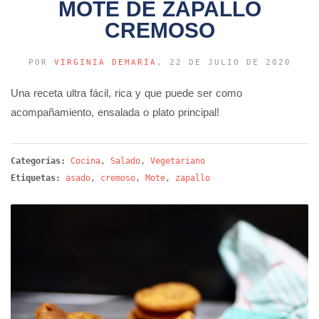
MOTE DE ZAPALLO
CREMOSO
POR
VIRGINIA DEMARÍA
, 22 DE JULIO DE 2020
Una receta ultra fácil, rica y que puede ser como
acompañamiento, ensalada o plato principal!
Categorías:
Cocina
,
Salado
,
Vegetariano
Etiquetas:
asado
,
cremoso
,
Mote
,
zapallo