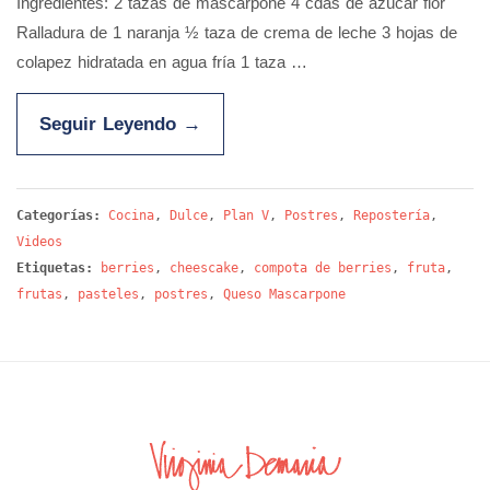
Ingredientes: 2 tazas de mascarpone 4 cdas de azúcar flor
Ralladura de 1 naranja ½ taza de crema de leche 3 hojas de
colapez hidratada en agua fría 1 taza …
Seguir Leyendo
→
Categorías:
Cocina
,
Dulce
,
Plan V
,
Postres
,
Repostería
,
Videos
Etiquetas:
berries
,
cheescake
,
compota de berries
,
fruta
,
frutas
,
pasteles
,
postres
,
Queso Mascarpone