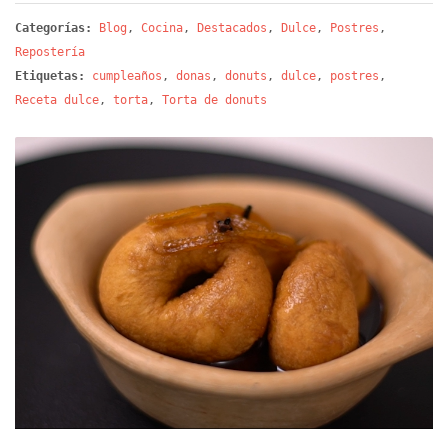
Categorías:
Blog
,
Cocina
,
Destacados
,
Dulce
,
Postres
,
Repostería
Etiquetas:
cumpleaños
,
donas
,
donuts
,
dulce
,
postres
,
Receta dulce
,
torta
,
Torta de donuts