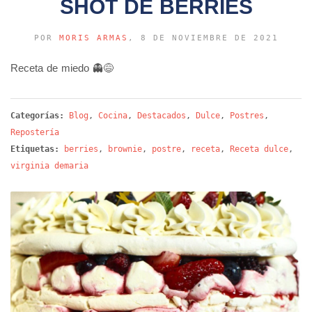
SHOT DE BERRIES
POR
MORIS ARMAS
, 8 DE NOVIEMBRE DE 2021
Receta de miedo 👻😅
Categorías:
Blog
,
Cocina
,
Destacados
,
Dulce
,
Postres
,
Repostería
Etiquetas:
berries
,
brownie
,
postre
,
receta
,
Receta dulce
,
virginia demaria