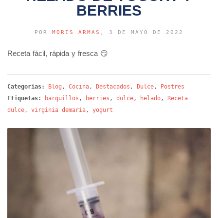
BERRIES
POR
MORIS ARMAS
, 3 DE MAYO DE 2022
Receta fácil, rápida y fresca 😏
Categorías:
Blog
,
Cocina
,
Destacados
,
Dulce
,
Postres
Etiquetas:
barquillos
,
berries
,
dulce
,
helado
,
Receta
dulce
,
virginia demaria
,
yogurt