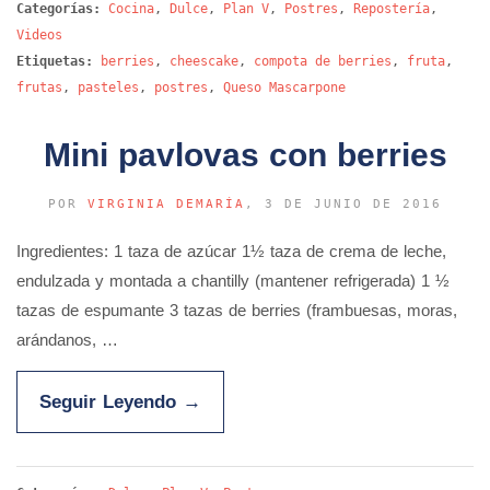
Categorías:
Cocina
,
Dulce
,
Plan V
,
Postres
,
Repostería
,
Videos
Etiquetas:
berries
,
cheescake
,
compota de berries
,
fruta
,
frutas
,
pasteles
,
postres
,
Queso Mascarpone
Mini pavlovas con berries
POR
VIRGINIA DEMARÍA
, 3 DE JUNIO DE 2016
Ingredientes: 1 taza de azúcar 1½ taza de crema de leche,
endulzada y montada a chantilly (mantener refrigerada) 1 ½
tazas de espumante 3 tazas de berries (frambuesas, moras,
arándanos, …
Seguir Leyendo
→