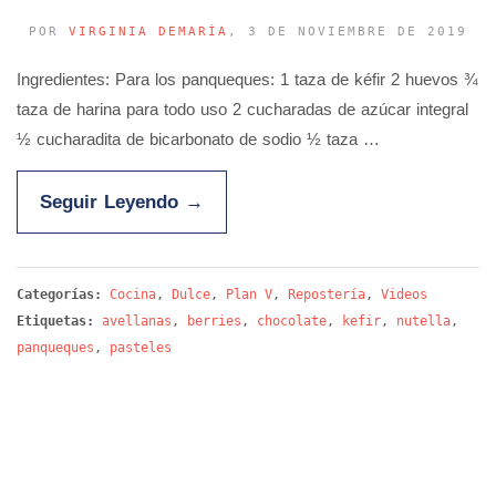
POR
VIRGINIA DEMARÍA
, 3 DE NOVIEMBRE DE 2019
Ingredientes: Para los panqueques: 1 taza de kéfir 2 huevos ¾
taza de harina para todo uso 2 cucharadas de azúcar integral
½ cucharadita de bicarbonato de sodio ½ taza …
Seguir Leyendo
→
Categorías:
Cocina
,
Dulce
,
Plan V
,
Repostería
,
Videos
Etiquetas:
avellanas
,
berries
,
chocolate
,
kefir
,
nutella
,
panqueques
,
pasteles