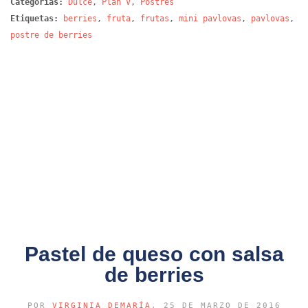
Categorías:
Dulce
,
Plan V
,
Postres
Etiquetas:
berries
,
fruta
,
frutas
,
mini pavlovas
,
pavlovas
,
postre de berries
Pastel de queso con salsa
de berries
POR
VIRGINIA DEMARÍA
, 25 DE MARZO DE 2016