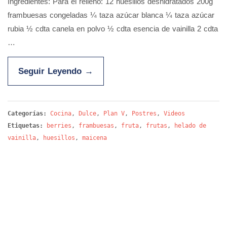
Ingredientes: Para el relleno: 12 huesillos deshidratados 200g
frambuesas congeladas ¼ taza azúcar blanca ¼ taza azúcar
rubia ½ cdta canela en polvo ½ cdta esencia de vainilla 2 cdta
…
Seguir Leyendo
→
Categorías:
Cocina
,
Dulce
,
Plan V
,
Postres
,
Videos
Etiquetas:
berries
,
frambuesas
,
fruta
,
frutas
,
helado de
vainilla
,
huesillos
,
maicena