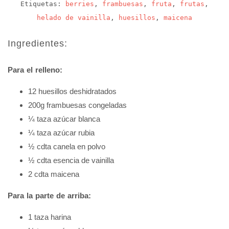
Etiquetas:
berries
,
frambuesas
,
fruta
,
frutas
,
helado de vainilla
,
huesillos
,
maicena
Ingredientes:
Para el relleno:
12 huesillos deshidratados
200g frambuesas congeladas
¼ taza azúcar blanca
¼ taza azúcar rubia
½ cdta canela en polvo
½ cdta esencia de vainilla
2 cdta maicena
Para la parte de arriba:
1 taza harina