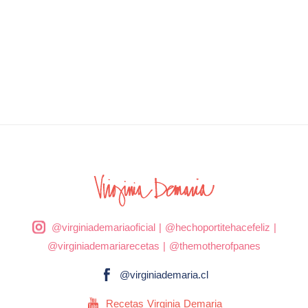
@virginiademariaoficial
|
@hechoportitehacefeliz
|
@virginiademariarecetas
|
@themotherofpanes
@virginiademaria.cl
Recetas Virginia Demaria