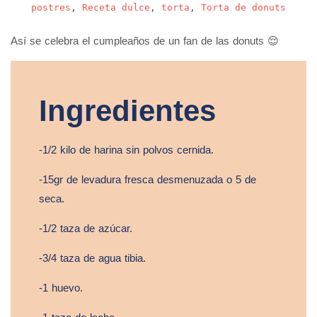
postres
,
Receta dulce
,
torta
,
Torta de donuts
Así se celebra el cumpleaños de un fan de las donuts 😌
Ingredientes
-1/2 kilo de harina sin polvos cernida.
-15gr de levadura fresca desmenuzada o 5 de
seca.
-1/2 taza de azúcar.
-3/4 taza de agua tibia.
-1 huevo.