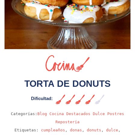
Sin video
TORTA DE DONUTS
Dificultad:
Alta
Categorías:
Blog
Cocina
Destacados
Dulce
Postres
Repostería
Etiquetas:
cumpleaños
,
donas
,
donuts
,
dulce
,