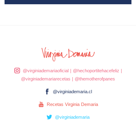
@virginiademariaoficial
|
@hechoportitehacefeliz
|
@virginiademariarecetas
|
@themotherofpanes
@virginiademaria.cl
Recetas Virginia Demaria
@virginiademaria