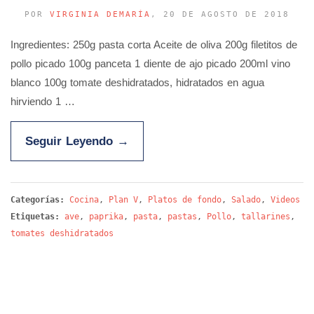
POR
VIRGINIA DEMARÍA
, 20 DE AGOSTO DE 2018
Ingredientes: 250g pasta corta Aceite de oliva 200g filetitos de
pollo picado 100g panceta 1 diente de ajo picado 200ml vino
blanco 100g tomate deshidratados, hidratados en agua
hirviendo 1 …
Seguir Leyendo
→
Categorías:
Cocina
,
Plan V
,
Platos de fondo
,
Salado
,
Videos
Etiquetas:
ave
,
paprika
,
pasta
,
pastas
,
Pollo
,
tallarines
,
tomates deshidratados