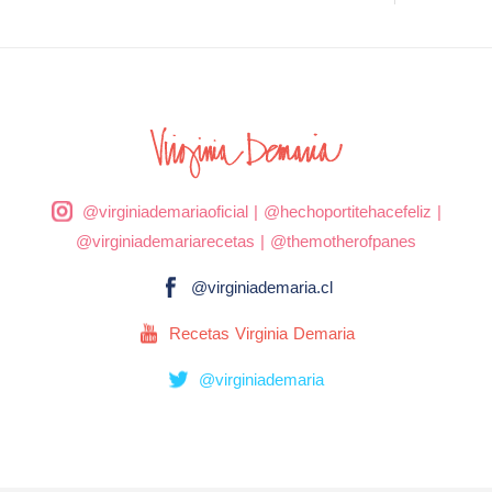
@virginiademariaoficial
|
@hechoportitehacefeliz
|
@virginiademariarecetas
|
@themotherofpanes
@virginiademaria.cl
Recetas Virginia Demaria
@virginiademaria