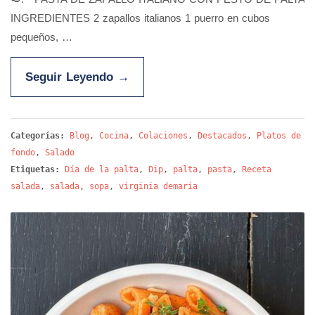
INGREDIENTES 2 zapallos italianos 1 puerro en cubos
pequeños, …
Seguir Leyendo
→
Categorías:
Blog
,
Cocina
,
Colaciones
,
Destacados
,
Platos de
fondo
,
Salado
Etiquetas:
Día de la palta
,
Dip
,
palta
,
pasta
,
Receta
salada
,
salada
,
sopa
,
virginia demaria