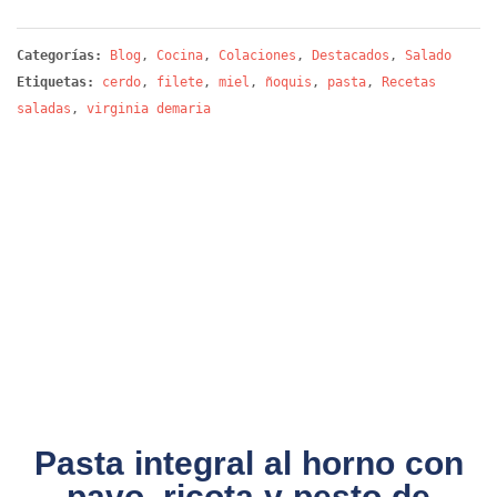
Categorías:
Blog
,
Cocina
,
Colaciones
,
Destacados
,
Salado
Etiquetas:
cerdo
,
filete
,
miel
,
ñoquis
,
pasta
,
Recetas
saladas
,
virginia demaria
Pasta integral al horno con
pavo, ricota y pesto de