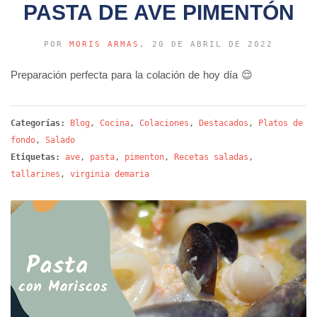
PASTA DE AVE PIMENTÓN
POR
MORIS ARMAS
, 20 DE ABRIL DE 2022
Preparación perfecta para la colación de hoy día 😌
Categorías:
Blog
,
Cocina
,
Colaciones
,
Destacados
,
Platos de
fondo
,
Salado
Etiquetas:
ave
,
pasta
,
pimenton
,
Recetas saladas
,
tallarines
,
virginia demaria