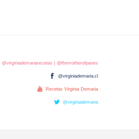
|
@virginiademariarecetas
|
@themotherofpanes
@virginiademaria.cl
Recetas Virginia Demaria
@virginiademaria