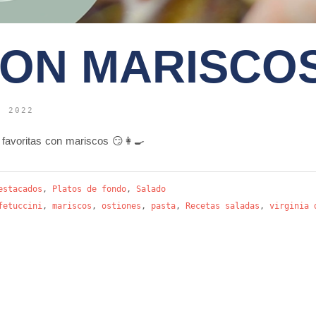
CON MARISCO
E 2022
favoritas con mariscos 😏👩‍🍳
estacados
,
Platos de fondo
,
Salado
fetuccini
,
mariscos
,
ostiones
,
pasta
,
Recetas saladas
,
virginia 