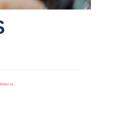
S
demaria