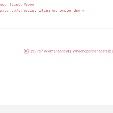
ondo
,
Salado
,
Videos
iscos
,
pasta
,
pastas
,
tallarines
,
tomates cherry
@virginiademariaoficial
|
@hechoportitehacefeliz