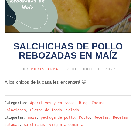
SALCHICHAS DE POLLO
REBOZADAS EN MAÍZ
POR
MORIS ARMAS
, 7 DE JUNIO DE 2022
A los chicos de la casa les encantará 🤭
Categorías:
Aperitivos y entradas
,
Blog
,
Cocina
,
Colaciones
,
Platos de fondo
,
Salado
Etiquetas:
maiz
,
pechuga de pollo
,
Pollo
,
Recetas
,
Recetas
saladas
,
salchichas
,
virginia demaria