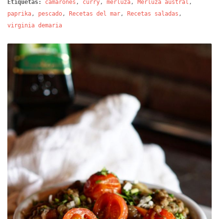
Etiquetas:
camarones
,
curry
,
merluza
,
Merluza austral
,
paprika
,
pescado
,
Recetas del mar
,
Recetas saladas
,
virginia demaria