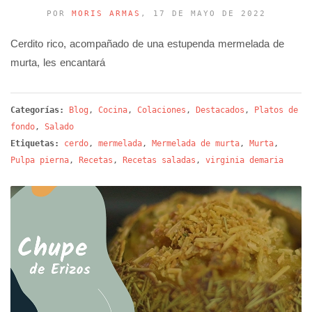
POR
MORIS ARMAS
, 17 DE MAYO DE 2022
Cerdito rico, acompañado de una estupenda mermelada de
murta, les encantará
Categorías:
Blog
,
Cocina
,
Colaciones
,
Destacados
,
Platos de
fondo
,
Salado
Etiquetas:
cerdo
,
mermelada
,
Mermelada de murta
,
Murta
,
Pulpa pierna
,
Recetas
,
Recetas saladas
,
virginia demaria