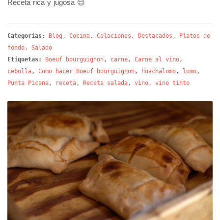
Receta rica y jugosa 😌
Categorías:
Blog
,
Cocina
,
Colaciones
,
Destacados
,
Platos de
fondo
,
Salado
Etiquetas:
Boeuf bourguignon
,
carne
,
Carne al vino
,
cebolla
,
Como hacer Boeuf bourguignon
,
huachalomo
,
lomo
,
Punta Picana
,
receta
,
Receta salada
,
vino
,
vino tinto