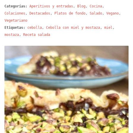
Categorías:
Aperitivos y entradas
,
Blog
,
Cocina
,
Colaciones
,
Destacados
,
Platos de fondo
,
Salado
,
Vegano
,
Vegetariano
Etiquetas:
cebolla
,
Cebolla con miel y mostaza
,
miel
,
mostaza
,
Receta salada