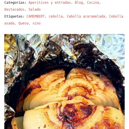
Categorías:
Aperitivos y entradas
,
Blog
,
Cocina
,
Destacados
,
Salado
Etiquetas:
CAMEMBERT
,
cebolla
,
Cebolla acaramelada
,
Cebolla
asada
,
Queso
,
vino