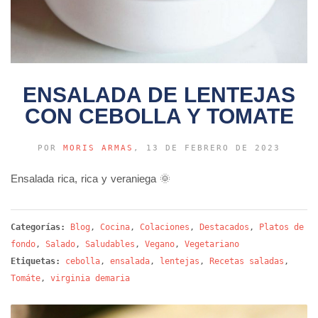
ENSALADA DE LENTEJAS
CON CEBOLLA Y TOMATE
POR
MORIS ARMAS
, 13 DE FEBRERO DE 2023
Ensalada rica, rica y veraniega 🌞
Categorías:
Blog
,
Cocina
,
Colaciones
,
Destacados
,
Platos de
fondo
,
Salado
,
Saludables
,
Vegano
,
Vegetariano
Etiquetas:
cebolla
,
ensalada
,
lentejas
,
Recetas saladas
,
Tomáte
,
virginia demaria