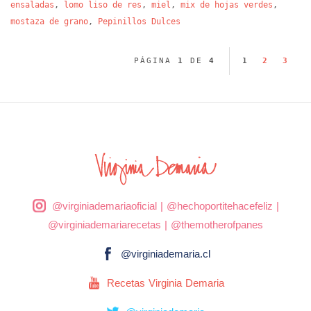
ensaladas
,
lomo liso de res
,
miel
,
mix de hojas verdes
,
mostaza de grano
,
Pepinillos Dulces
PÁGINA
1
DE
4
1
2
3
@virginiademariaoficial
|
@hechoportitehacefeliz
|
@virginiademariarecetas
|
@themotherofpanes
@virginiademaria.cl
Recetas Virginia Demaria