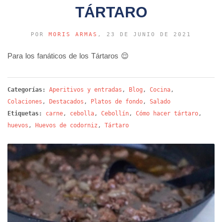
TÁRTARO
POR
MORIS ARMAS
, 23 DE JUNIO DE 2021
Para los fanáticos de los Tártaros 😌
Categorías:
Aperitivos y entradas
,
Blog
,
Cocina
,
Colaciones
,
Destacados
,
Platos de fondo
,
Salado
Etiquetas:
carne
,
cebolla
,
Cebollín
,
Cómo hacer tártaro
,
huevos
,
Huevos de codorniz
,
Tártaro