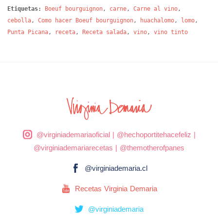
Etiquetas:
Boeuf bourguignon
,
carne
,
Carne al vino
,
cebolla
,
Como hacer Boeuf bourguignon
,
huachalomo
,
lomo
,
Punta Picana
,
receta
,
Receta salada
,
vino
,
vino tinto
@virginiademariaoficial
|
@hechoportitehacefeliz
|
@virginiademariarecetas
|
@themotherofpanes
@virginiademaria.cl
Recetas Virginia Demaria
@virginiademaria