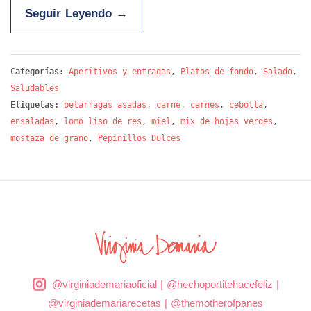
Seguir Leyendo
→
Categorías:
Aperitivos y entradas
,
Platos de fondo
,
Salado
,
Saludables
Etiquetas:
betarragas asadas
,
carne
,
carnes
,
cebolla
,
ensaladas
,
lomo liso de res
,
miel
,
mix de hojas verdes
,
mostaza de grano
,
Pepinillos Dulces
@virginiademariaoficial
|
@hechoportitehacefeliz
|
@virginiademariarecetas
|
@themotherofpanes