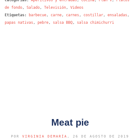
Categorías:
Aperitivos y entradas
,
Cocina
,
Plan V
,
Platos
de fondo
,
Salado
,
Televisión
,
Videos
Etiquetas:
barbecue
,
carne
,
carnes
,
costillar
,
ensaladas
,
papas nativas
,
pebre
,
salsa BBQ
,
salsa chimichurri
Meat pie
POR
VIRGINIA DEMARÍA
, 26 DE AGOSTO DE 2019