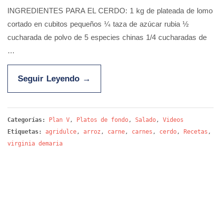
INGREDIENTES PARA EL CERDO: 1 kg de plateada de lomo
cortado en cubitos pequeños ¼ taza de azúcar rubia ½
cucharada de polvo de 5 especies chinas 1/4 cucharadas de
…
Seguir Leyendo
→
Categorías:
Plan V
,
Platos de fondo
,
Salado
,
Videos
Etiquetas:
agridulce
,
arroz
,
carne
,
carnes
,
cerdo
,
Recetas
,
virginia demaria