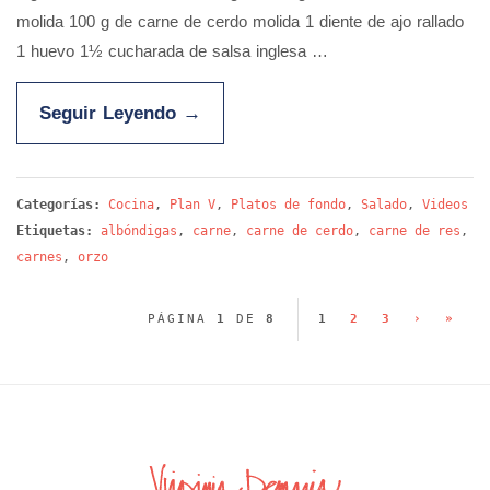
molida 100 g de carne de cerdo molida 1 diente de ajo rallado
1 huevo 1½ cucharada de salsa inglesa …
Seguir Leyendo
→
Categorías:
Cocina
,
Plan V
,
Platos de fondo
,
Salado
,
Videos
Etiquetas:
albóndigas
,
carne
,
carne de cerdo
,
carne de res
,
carnes
,
orzo
PÁGINA
1
DE
8
1
2
3
›
»