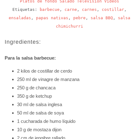
Platos de fondo
Salado
Televisión
Videos
Etiquetas:
barbecue
,
carne
,
carnes
,
costillar
,
ensaladas
,
papas nativas
,
pebre
,
salsa BBQ
,
salsa
chimichurri
Ingredientes:
Para la salsa barbecue:
2 kilos de costillar de cerdo
250 ml de vinagre de manzana
250 g de chancaca
350 g de ketchup
30 ml de salsa inglesa
50 ml de salsa de soya
1 cucharada de humo líquido
10 g de mostaza dijon
2 cm de jengibre rallado