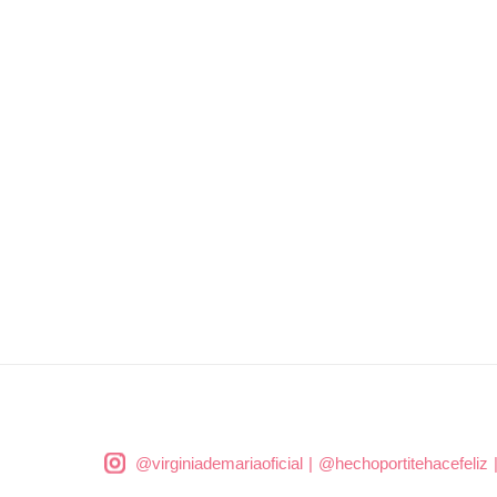
@virginiademariaoficial
|
@hechoportitehacefeliz