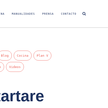
INA
MANUALIDADES
PRENSA
CONTACTO
Blog
Cocina
Plan V
o
Videos
tartare