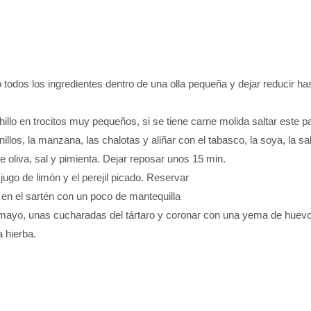
odos los ingredientes dentro de una olla pequeña y dejar reducir ha
hillo en trocitos muy pequeños, si se tiene carne molida saltar este p
nillos, la manzana, las chalotas y aliñar con el tabasco, la soya, la 
e oliva, sal y pimienta. Dejar reposar unos 15 min.
ugo de limón y el perejil picado. Reservar
 en el sartén con un poco de mantequilla
mayo, unas cucharadas del tártaro y coronar con una yema de huevo 
a hierba.