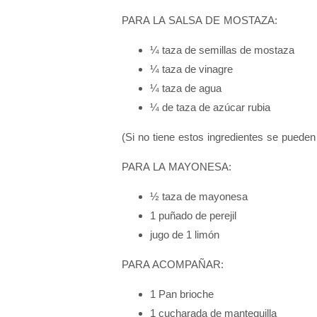
PARA LA SALSA DE MOSTAZA:
¼ taza de semillas de mostaza
¼ taza de vinagre
¼ taza de agua
¼ de taza de azúcar rubia
(Si no tiene estos ingredientes se puede
PARA LA MAYONESA:
½ taza de mayonesa
1 puñado de perejil
jugo de 1 limón
PARA ACOMPAÑAR:
1 Pan brioche
1 cucharada de mantequilla