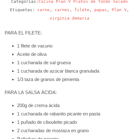
Categorías:
Cocina
Plan V
Platos de fondo
Salado
Etiquetas:
carne
,
carnes
,
filete
,
papas
,
Plan V
,
virginia demaria
PARA EL FILETE:
1 filete de vacuno
Aceite de oliva
1 cucharada de sal gruesa
1 cucharada de azúcar blanca granulada
1/3 taza de granos de pimienta
PARA LA SALSA ÁCIDA:
200g de crema ácida
1 cucharada de rabanito picante en pasta
1 puñado de ciboulette picado
2 cucharadas de mostaza en grano
Ralladura de naranja