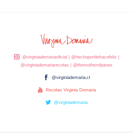
@virginiademariaoficial
|
@hechoportitehacefeliz
|
@virginiademariarecetas
|
@themotherofpanes
@virginiademaria.cl
Recetas Virginia Demaria
@virginiademaria