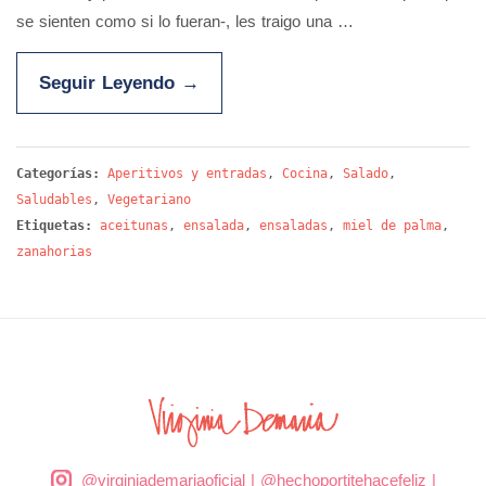
se sienten como si lo fueran-, les traigo una …
Seguir Leyendo
→
Categorías:
Aperitivos y entradas
,
Cocina
,
Salado
,
Saludables
,
Vegetariano
Etiquetas:
aceitunas
,
ensalada
,
ensaladas
,
miel de palma
,
zanahorias
@virginiademariaoficial
|
@hechoportitehacefeliz
|