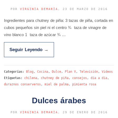
POR
VIRGINIA DEMARÍA
, 23 DE MARZO DE 2016
Ingredientes para chutney de piña: 3 tazas de piña, cortada en
cubos pequeños sin piel ni el centro ¾ taza de vinagre de
vino blanco 1 taza de azúcar ¾ …
Seguir Leyendo
→
Categorías:
Blog
,
Cocina
,
Dulce
,
Plan V
,
Televisión
,
Videos
Etiquetas:
chilena
,
chutney de piña
,
consejos
,
día a día
,
duraznos conserveros
,
miel de palma
,
pimienta rosa
Dulces árabes
POR
VIRGINIA DEMARÍA
, 29 DE ENERO DE 2016