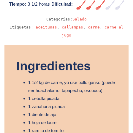
Tiempo:
3 1/2 horas
Dificultad:
Media
Categorías:
Salado
Etiquetas:
aceitunas
,
callampas
,
carne
,
carne al
jugo
Ingredientes
1 1/2 kg de carne, yo usé pollo ganso (puede
ser huachalomo, tapapecho, osobuco)
1 cebolla picada
1 zanahoria picada
1 diente de ajo
1 hoja de laurel
1 ramito de tomillo