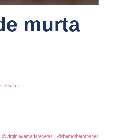
de murta
a demaria
|
@virginiademariarecetas
|
@themotherofpanes