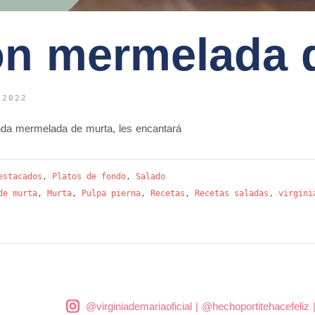
on mermelada 
 2022
nda mermelada de murta, les encantará
estacados
,
Platos de fondo
,
Salado
de murta
,
Murta
,
Pulpa pierna
,
Recetas
,
Recetas saladas
,
virgini
@virginiademariaoficial
|
@hechoportitehacefeliz