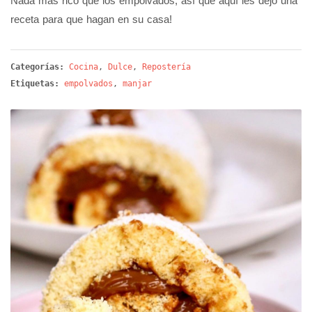
Nada más rico que los empolvados, así que aquí les dejo una
receta para que hagan en su casa!
Categorías:
Cocina
,
Dulce
,
Repostería
Etiquetas:
empolvados
,
manjar