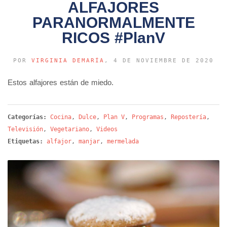
ALFAJORES
PARANORMALMENTE
RICOS #PlanV
POR
VIRGINIA DEMARÍA
, 4 DE NOVIEMBRE DE 2020
Estos alfajores están de miedo.
Categorías:
Cocina
,
Dulce
,
Plan V
,
Programas
,
Repostería
,
Televisión
,
Vegetariano
,
Videos
Etiquetas:
alfajor
,
manjar
,
mermelada