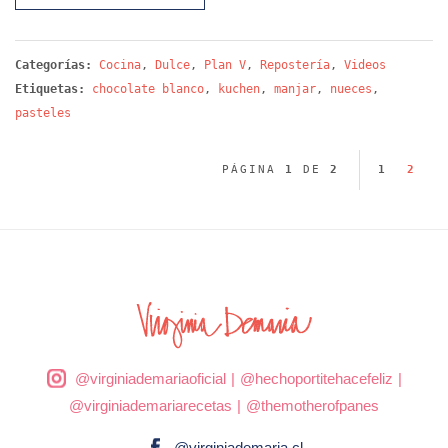
Categorías:
Cocina
,
Dulce
,
Plan V
,
Repostería
,
Videos
Etiquetas:
chocolate blanco
,
kuchen
,
manjar
,
nueces
,
pasteles
PÁGINA
1
DE
2
1
2
@virginiademariaoficial
|
@hechoportitehacefeliz
|
@virginiademariarecetas
|
@themotherofpanes
@virginiademaria.cl