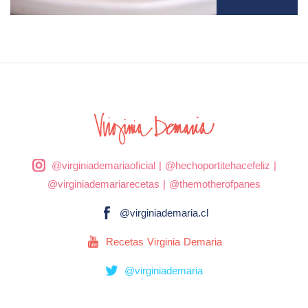
@virginiademariaoficial
|
@hechoportitehacefeliz
|
@virginiademariarecetas
|
@themotherofpanes
@virginiademaria.cl
Recetas Virginia Demaria
@virginiademaria