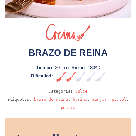
Sin video
BRAZO DE REINA
Tiempo:
30 min.
Horno:
180ºC
Dificultad:
Fácil
Categorías:
Dulce
Etiquetas:
brazo de reina
,
harina
,
manjar
,
pastel
,
postre