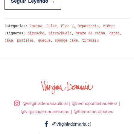
Seguir Leyendo
→
Categorías:
Cocina
,
Dulce
,
Plan V
,
Repostería
,
Videos
Etiquetas:
bizcocho
,
bizcochuelo
,
brazo de reina
,
cacao
,
cake
,
pasteles
,
queque
,
sponge cake
,
tiramisú
@virginiademariaoficial
|
@hechoportitehacefeliz
|
@virginiademariarecetas
|
@themotherofpanes
@virginiademaria.cl