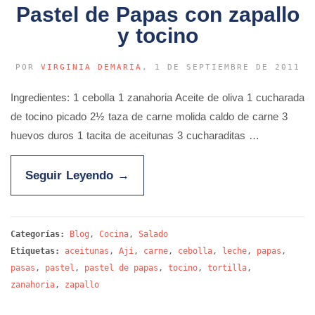
Pastel de Papas con zapallo
y tocino
POR
VIRGINIA DEMARÍA
, 1 DE SEPTIEMBRE DE 2011
Ingredientes: 1 cebolla 1 zanahoria Aceite de oliva 1 cucharada
de tocino picado 2½ taza de carne molida caldo de carne 3
huevos duros 1 tacita de aceitunas 3 cucharaditas …
Seguir Leyendo
→
Categorías:
Blog
,
Cocina
,
Salado
Etiquetas:
aceitunas
,
Ají
,
carne
,
cebolla
,
leche
,
papas
,
pasas
,
pastel
,
pastel de papas
,
tocino
,
tortilla
,
zanahoria
,
zapallo