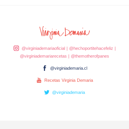
@virginiademariaoficial
|
@hechoportitehacefeliz
|
@virginiademariarecetas
|
@themotherofpanes
@virginiademaria.cl
Recetas Virginia Demaria
@virginiademaria