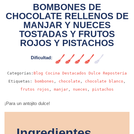
BOMBONES DE
CHOCOLATE RELLENOS DE
MANJAR Y NUECES
TOSTADAS Y FRUTOS
ROJOS Y PISTACHOS
Dificultad:
Alta
Categorías:
Blog
Cocina
Destacados
Dulce
Repostería
Etiquetas:
bombones
,
chocolate
,
chocolate blanco
,
frutos rojos
,
manjar
,
nueces
,
pistachos
¡Para un antojito dulce!
Ingredientes