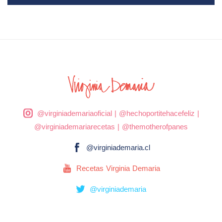
@virginiademariaoficial
|
@hechoportitehacefeliz
|
@virginiademariarecetas
|
@themotherofpanes
@virginiademaria.cl
Recetas Virginia Demaria
@virginiademaria