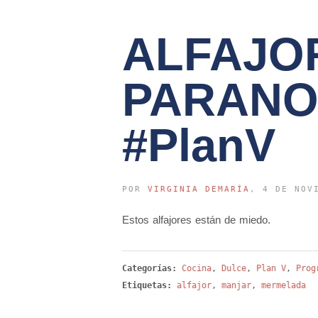
ALFAJO
PARANO
#PlanV
POR
VIRGINIA DEMARÍA
, 4 DE NOV
Estos alfajores están de miedo.
Categorías:
Cocina
,
Dulce
,
Plan V
,
Prog
Etiquetas:
alfajor
,
manjar
,
mermelada