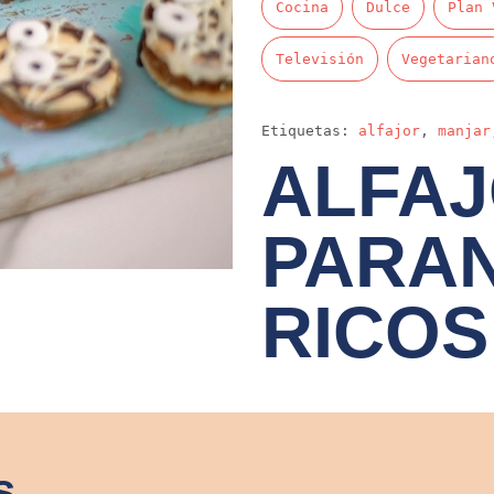
Cocina
Dulce
Plan 
Televisión
Vegetarian
Etiquetas:
alfajor
,
manjar
ALFA
PARA
RICOS
s