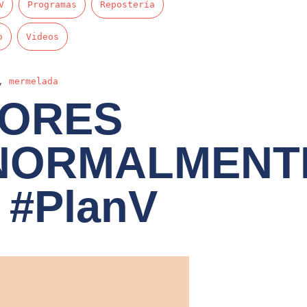
V
Programas
Repostería
o
Videos
,
mermelada
JORES
NORMALMENT
 #PlanV