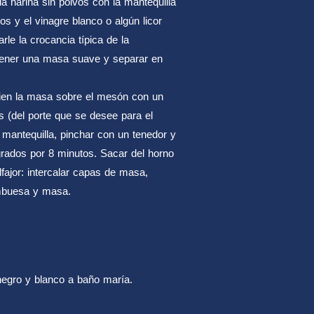
a harina sin polvos con la mantequilla
s y el vinagre blanco o algún licor
rle la crocancia típica de la
ener una masa suave y separar en
bien la masa sobre el mesón con un
os (del porte que se desee para el
el mantequilla, pinchar con un tenedor y
grados por 8 minutos. Sacar del horno
lfajor: intercalar capas de masa,
mbuesa y masa.
 negro y blanco a baño maría.