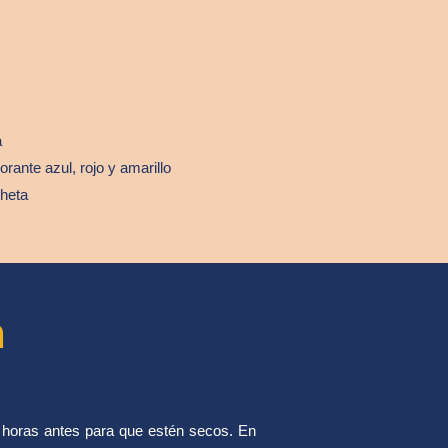
a
rante azul, rojo y amarillo
cheta
n
5 horas antes para que estén secos. En