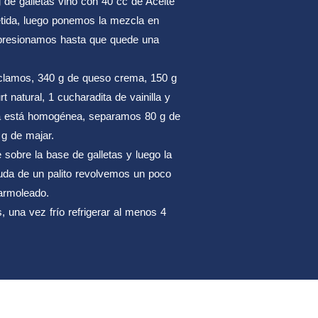
e galletas vino con 40 cc de Aceite
retida, luego ponemos la mezcla en
presionamos hasta que quede una
zclamos, 340 g de queso crema, 150 g
 natural, 1 cucharadita de vainilla y
a está homogénea, separamos 80 g de
g de majar.
obre la base de galletas y luego la
uda de un palito revolvemos un poco
armoleado.
una vez frío refrigerar al menos 4