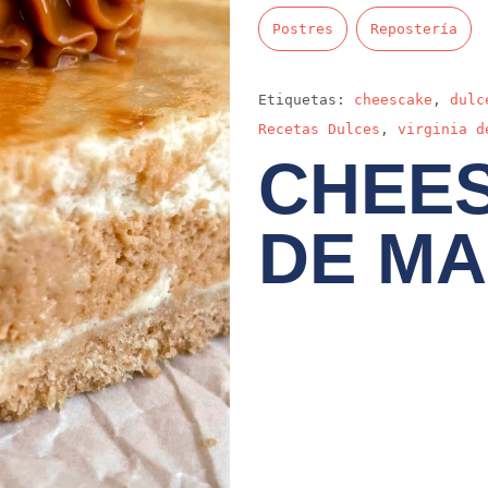
Postres
Repostería
Etiquetas:
cheescake
,
dulc
Recetas Dulces
,
virginia d
CHEE
DE M