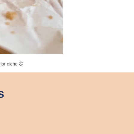
jor dicho 🤭
s