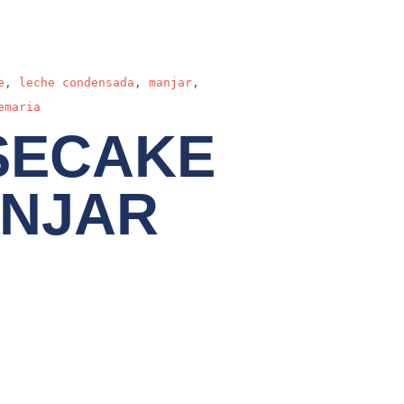
e
,
leche condensada
,
manjar
,
emaria
SECAKE
ANJAR