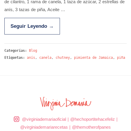
de cilantro, 1 rama de canela, 1 taza de azúcar, 2 estrellas de
anís, 3 tazas de piña, Aceite …
Seguir Leyendo
→
Categorías:
Blog
Etiquetas:
anís
,
canela
,
chutney
,
pimienta de Jamaica
,
piña
@virginiademariaoficial
|
@hechoportitehacefeliz
|
@virginiademariarecetas
|
@themotherofpanes