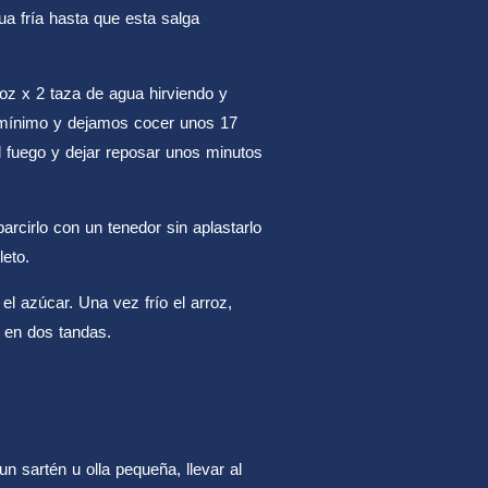
gua fría hasta que esta salga
roz x 2 taza de agua hirviendo y
 mínimo y dejamos cocer unos 17
 fuego y dejar reposar unos minutos
parcirlo con un tenedor sin aplastarlo
leto.
el azúcar. Una vez frío el arroz,
 en dos tandas.
un sartén u olla pequeña, llevar al