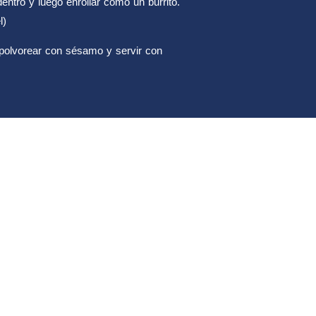
entro y luego enrollar como un burrito.
l)
 espolvorear con sésamo y servir con