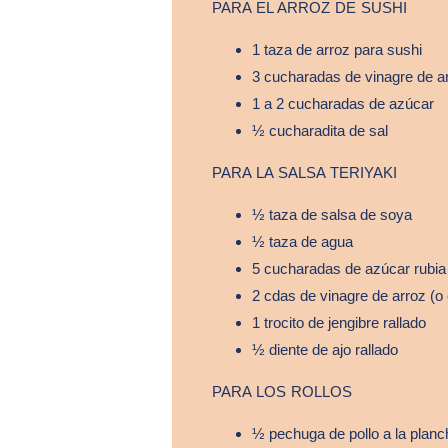
PARA EL ARROZ DE SUSHI
1 taza de arroz para sushi
3 cucharadas de vinagre de a
1 a 2 cucharadas de azúcar
½ cucharadita de sal
PARA LA SALSA TERIYAKI
½ taza de salsa de soya
½ taza de agua
5 cucharadas de azúcar rubia
2 cdas de vinagre de arroz (o 
1 trocito de jengibre rallado
½ diente de ajo rallado
PARA LOS ROLLOS
½ pechuga de pollo a la planc