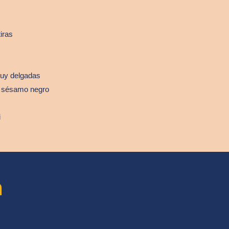
iras
 muy delgadas
e sésamo negro
i
n