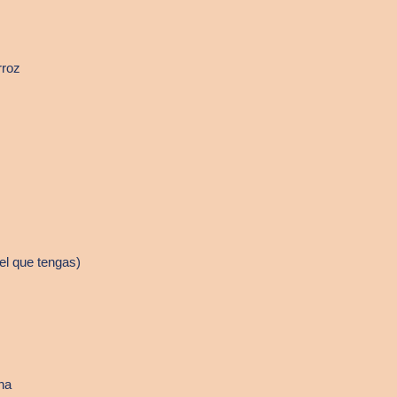
rroz
el que tengas)
ha