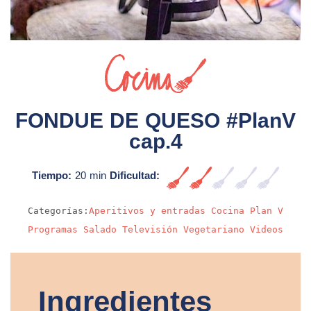
Sin video
FONDUE DE QUESO #PlanV
cap.4
Tiempo:
20 min
Dificultad:
Fácil
Categorías:
Aperitivos y entradas
Cocina
Plan V
Programas
Salado
Televisión
Vegetariano
Videos
Ingredientes