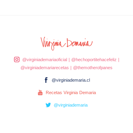
@virginiademariaoficial
|
@hechoportitehacefeliz
|
@virginiademariarecetas
|
@themotherofpanes
@virginiademaria.cl
Recetas Virginia Demaria
@virginiademaria