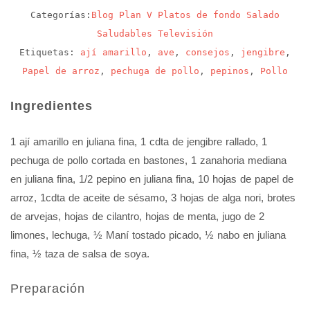
Categorías:
Blog
Plan V
Platos de fondo
Salado
Saludables
Televisión
Etiquetas:
ají amarillo
,
ave
,
consejos
,
jengibre
,
Papel de arroz
,
pechuga de pollo
,
pepinos
,
Pollo
Ingredientes
1 ají amarillo en juliana fina, 1 cdta de jengibre rallado, 1
pechuga de pollo cortada en bastones, 1 zanahoria mediana
en juliana fina, 1/2 pepino en juliana fina, 10 hojas de papel de
arroz, 1cdta de aceite de sésamo, 3 hojas de alga nori, brotes
de arvejas, hojas de cilantro, hojas de menta, jugo de 2
limones, lechuga, ½ Maní tostado picado, ½ nabo en juliana
fina, ½ taza de salsa de soya.
Preparación