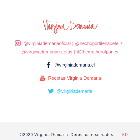
@virginiademariaoficial
|
@hechoportitehacefeliz
|
@virginiademariarecetas
|
@themotherofpanes
@virginiademaria.cl
Recetas Virginia Demaria
@virginiademaria
©2020 Virginia Demaría. Derechos reservados.
BD