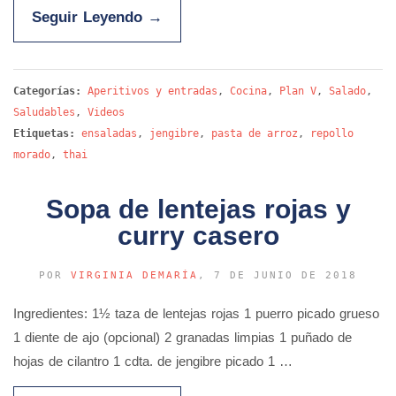
Seguir Leyendo
→
Categorías:
Aperitivos y entradas
,
Cocina
,
Plan V
,
Salado
,
Saludables
,
Videos
Etiquetas:
ensaladas
,
jengibre
,
pasta de arroz
,
repollo
morado
,
thai
Sopa de lentejas rojas y
curry casero
POR
VIRGINIA DEMARÍA
, 7 DE JUNIO DE 2018
Ingredientes: 1½ taza de lentejas rojas 1 puerro picado grueso
1 diente de ajo (opcional) 2 granadas limpias 1 puñado de
hojas de cilantro 1 cdta. de jengibre picado 1 …