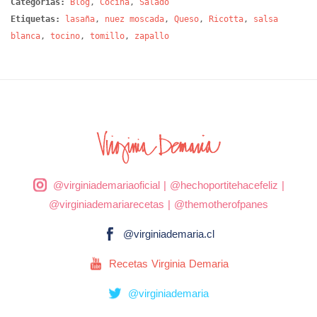
Categorías:
Blog
,
Cocina
,
Salado
Etiquetas:
lasaña
,
nuez moscada
,
Queso
,
Ricotta
,
salsa
blanca
,
tocino
,
tomillo
,
zapallo
@virginiademariaoficial
|
@hechoportitehacefeliz
|
@virginiademariarecetas
|
@themotherofpanes
@virginiademaria.cl
Recetas Virginia Demaria
@virginiademaria