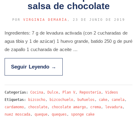
salsa de chocolate
POR
VIRGINIA DEMARÍA
, 23 DE JUNIO DE 2019
Ingredientes: 7 g de levadura activada (con 2 cucharadas de
agua tibia y 1 de azúcar) 1 huevo grande, batido 250 g de puré
de zapallo 1 cucharada de aceite …
Seguir Leyendo
→
Categorías:
Cocina
,
Dulce
,
Plan V
,
Repostería
,
Videos
Etiquetas:
bizcocho
,
bizcochuelo
,
buñuelos
,
cake
,
canela
,
cardamomo
,
chocolate
,
chocolate amargo
,
crema
,
levadura
,
nuez moscada
,
queque
,
queques
,
sponge cake