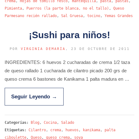
crema
,
Hojas de tomillo fesco
,
mantequilla
,
pasta
,
pastas
,
Pimienta
,
Puerros (la parte blanca, no el tallo)
,
Queso
Parmesano recién rallado
,
Sal Gruesa
,
tocino
,
Yemas Grandes
¡Sushi para niños!
POR
VIRGINIA DEMARÍA
, 23 DE OCTUBRE DE 2011
INGREDIENTES: 6 huevos 2 cucharadas de crema 1/2 taza
de queso rallado 1 cucharada de cilantro picado 200 grs de
queso crema 6 bastones de Kanikama 1 palta madura en …
Seguir Leyendo
→
Categorías:
Blog
,
Cocina
,
Salado
Etiquetas:
Cilantro
,
crema
,
huevos
,
kanikama
,
palta
ciboulette
,
Queso
,
queso crema
,
soya