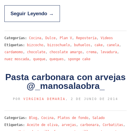
Seguir Leyendo
→
Categorías:
Cocina
,
Dulce
,
Plan V
,
Repostería
,
Videos
Etiquetas:
bizcocho
,
bizcochuelo
,
buñuelos
,
cake
,
canela
,
cardamomo
,
chocolate
,
chocolate amargo
,
crema
,
levadura
,
nuez moscada
,
queque
,
queques
,
sponge cake
Pasta carbonara con arvejas
@_manosalaobra_
POR
VIRGINIA DEMARÍA
, 2 DE JUNIO DE 2014
Categorías:
Blog
,
Cocina
,
Platos de fondo
,
Salado
Etiquetas:
Aceite de oliva
,
arvejas
,
carbonara
,
Corbatitas
,