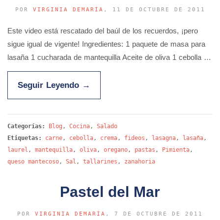
POR
VIRGINIA DEMARÍA
, 11 DE OCTUBRE DE 2011
Este video está rescatado del baúl de los recuerdos, ¡pero
sigue igual de vigente! Ingredientes: 1 paquete de masa para
lasaña 1 cucharada de mantequilla Aceite de oliva 1 cebolla …
Seguir Leyendo
→
Categorías:
Blog
,
Cocina
,
Salado
Etiquetas:
carne
,
cebolla
,
crema
,
fideos
,
lasagna
,
lasaña
,
laurel
,
mantequilla
,
oliva
,
oregano
,
pastas
,
Pimienta
,
queso mantecoso
,
Sal
,
tallarines
,
zanahoria
Pastel del Mar
POR
VIRGINIA DEMARÍA
, 7 DE OCTUBRE DE 2011