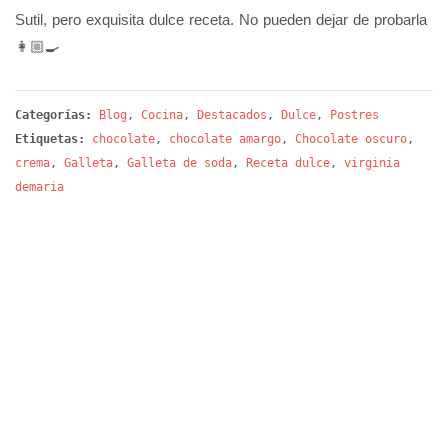
Sutil, pero exquisita dulce receta. No pueden dejar de probarla
👩🏼‍🍳
Categorías:
Blog
,
Cocina
,
Destacados
,
Dulce
,
Postres
Etiquetas:
chocolate
,
chocolate amargo
,
Chocolate oscuro
,
crema
,
Galleta
,
Galleta de soda
,
Receta dulce
,
virginia
demaria