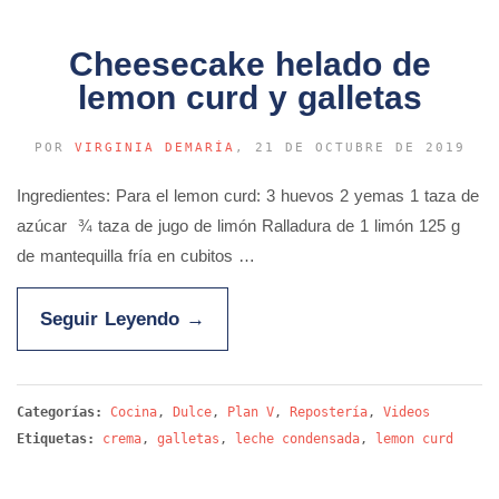
Cheesecake helado de
lemon curd y galletas
POR
VIRGINIA DEMARÍA
, 21 DE OCTUBRE DE 2019
Ingredientes: Para el lemon curd: 3 huevos 2 yemas 1 taza de
azúcar ¾ taza de jugo de limón Ralladura de 1 limón 125 g
de mantequilla fría en cubitos …
Seguir Leyendo
→
Categorías:
Cocina
,
Dulce
,
Plan V
,
Repostería
,
Videos
Etiquetas:
crema
,
galletas
,
leche condensada
,
lemon curd