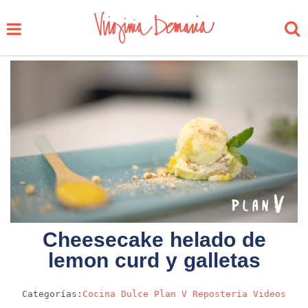
Cheesecake helado de
lemon curd y galletas
Categorías:
Cocina
Dulce
Plan V
Repostería
Videos