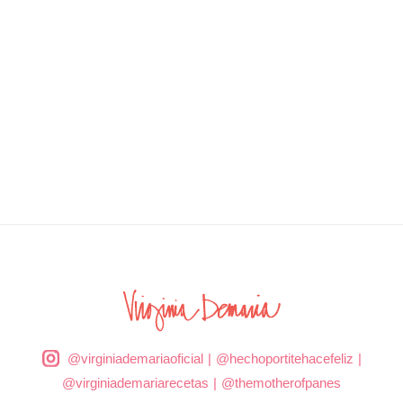
@virginiademariaoficial
|
@hechoportitehacefeliz
|
@virginiademariarecetas
|
@themotherofpanes