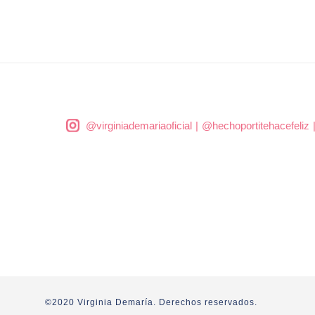
@virginiademariaoficial
|
@hechoportitehacefeliz
©2020 Virginia Demaría. Derechos reservados.