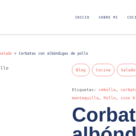
INICIO
SOBRE MI
COC
Salado
>
Corbatas con albóndigas de pollo
Blog
Cocina
Salado
Etiquetas:
cebolla
,
corbat
mantequilla
,
Pollo
,
vino b
Corbat
albónd