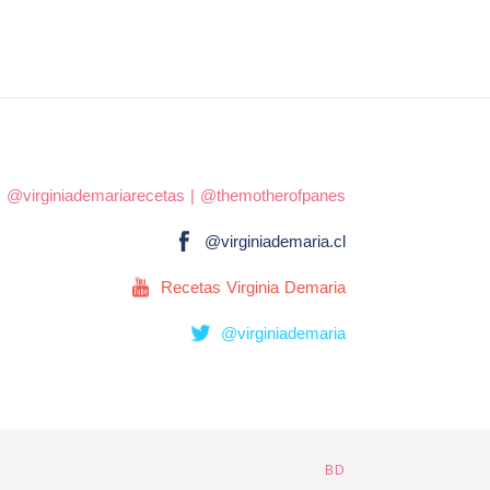
|
@virginiademariarecetas
|
@themotherofpanes
@virginiademaria.cl
Recetas Virginia Demaria
@virginiademaria
BD