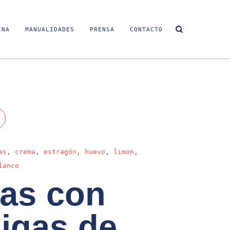
INA
MANUALIDADES
PRENSA
CONTACTO
as
,
crema
,
estragón
,
huevo
,
limon
,
lanco
as con
igas de