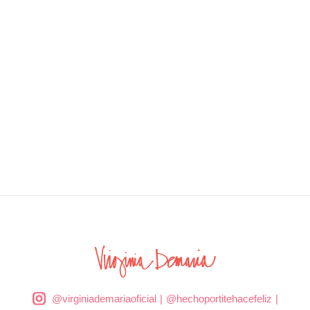
@virginiademariaoficial
|
@hechoportitehacefeliz
|