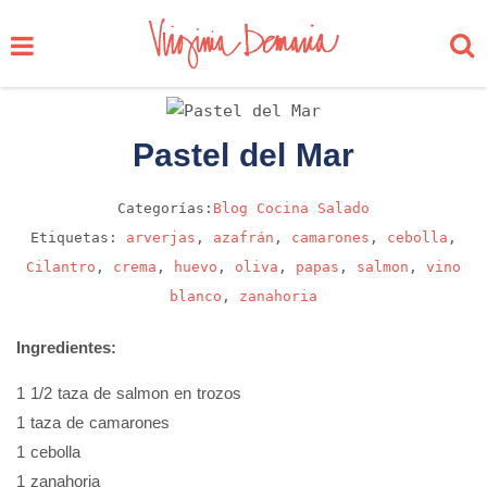
Pastel del Mar
Categorías:
Blog
Cocina
Salado
Etiquetas:
arverjas
,
azafrán
,
camarones
,
cebolla
,
Cilantro
,
crema
,
huevo
,
oliva
,
papas
,
salmon
,
vino
blanco
,
zanahoria
Ingredientes:
1 1/2 taza de salmon en trozos
1 taza de camarones
1 cebolla
1 zanahoria