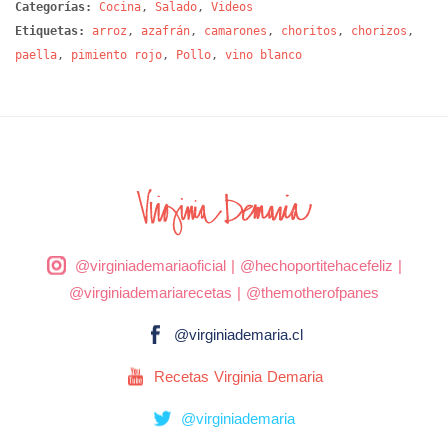
Categorías:
Cocina
,
Salado
,
Videos
Etiquetas:
arroz
,
azafrán
,
camarones
,
choritos
,
chorizos
,
paella
,
pimiento rojo
,
Pollo
,
vino blanco
@virginiademariaoficial
|
@hechoportitehacefeliz
|
@virginiademariarecetas
|
@themotherofpanes
@virginiademaria.cl
Recetas Virginia Demaria
@virginiademaria